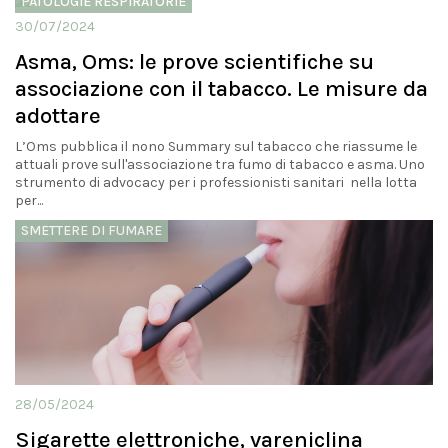
PATOLOGIE RESPIRATORIE
30/07/2024
Asma, Oms: le prove scientifiche su
associazione con il tabacco. Le misure da
adottare
L’Oms pubblica il nono Summary sul tabacco che riassume le
attuali prove sull'associazione tra fumo di tabacco e asma. Uno
strumento di advocacy per i professionisti sanitari nella lotta
per...
SMETTERE DI FUMARE
28/05/2024
Sigarette elettroniche, vareniclina