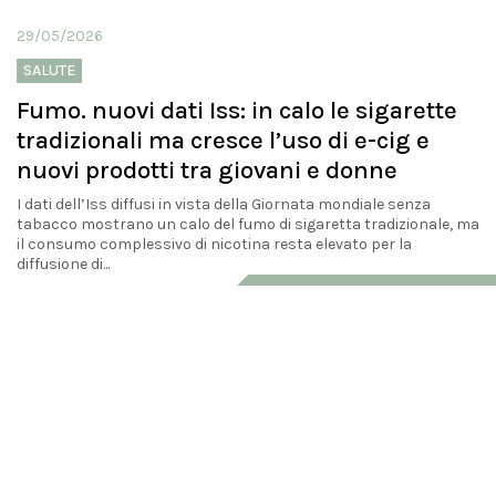
29/05/2026
SALUTE
Fumo. nuovi dati Iss: in calo le sigarette
tradizionali ma cresce l’uso di e-cig e
nuovi prodotti tra giovani e donne
I dati dell’Iss diffusi in vista della Giornata mondiale senza
tabacco mostrano un calo del fumo di sigaretta tradizionale, ma
il consumo complessivo di nicotina resta elevato per la
diffusione di...