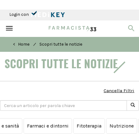
Login con
Toggle
navigation
/
< Home
Scopri tutte le notizie
SCOPRI TUTTE LE NOTIZIE
Cancella Filtri
a e sanità
Farmaci e dintorni
Fitoterapia
Nutrizione