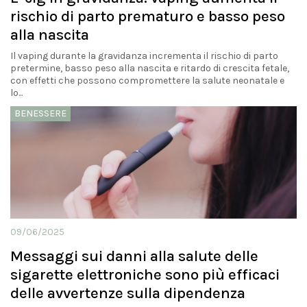
rischio di parto prematuro e basso peso
alla nascita
Il vaping durante la gravidanza incrementa il rischio di parto
pretermine, basso peso alla nascita e ritardo di crescita fetale,
con effetti che possono compromettere la salute neonatale e
lo...
BENESSERE
09/06/2025
Messaggi sui danni alla salute delle
sigarette elettroniche sono più efficaci
delle avvertenze sulla dipendenza