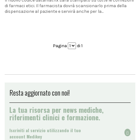
Il nuovo codice datamatrix sarà stampato su tutte le confezioni
di farmaci etici. Il farmacista dovrà scansionarlo prima della
dispensazione al paziente e servirà anche per la...
Pagina
di 1
Resta aggiornato con noi!
La tua risorsa per news mediche,
riferimenti clinici e formazione.
Iscriviti al servizio utilizzando il tuo
account Medikey