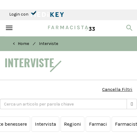
Login con
Toggle
navigation
/
< Home
Interviste
INTERVISTE
Cancella Filtri
te benessere
Intervista
Regioni
Farmaci
Farmacist