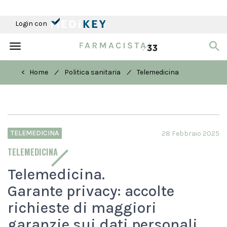
Login con
Toggle
navigation
/
/
< Home
Politica sanitaria
Telemedicina
TELEMEDICINA
28 Febbraio 2025
TELEMEDICINA
Telemedicina.
Garante privacy: accolte
richieste di maggiori
garanzie sui dati personali