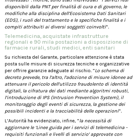
disponibili dalla PNT per finalità di cura e di governo, le
modifiche alla disciplina dell’Ecosistema Dati Sanitari
(EDS), i ruoli del trattamento e le specifiche finalità e i
compiti attribuiti ai diversi soggetti coinvolti
”.
Telemedicina, acquistate infrastrutture
regionali e 90 mila postazioni a disposizione di
farmacie rurali, studi medici, enti sanitari
Su richiesta del Garante, particolare attenzione è stata
posta sulle misure di sicurezza tecniche e organizzative
per offrire garanzie adeguate al rischio. “
Lo schema di
decreto prevede, tra l’altro, l’adozione di misure idonee ad
attenuare il pericolo dell’utilizzo fraudolento di identità
digitali, la cifratura dei dati mediante algoritmi robusti,
l’introduzione di IPS (Intrusion Prevention System), il
monitoraggio degli eventi di sicurezza, la gestione dei
possibili incidenti e la tracciabilità delle operazioni
”.
L’Autorità ha evidenziato, infine, “
la necessità di
aggiornare le ‘Linee guida per i servizi di telemedicina -
requisiti funzionali e livelli di servizio’ approvate con