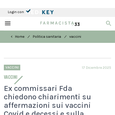
Login con
Toggle
navigation
/
/
< Home
Politica sanitaria
vaccini
VACCINI
17 Dicembre 2025
VACCINI
Ex commissari Fda
chiedono chiarimenti su
affermazioni sui vaccini
Covid e decessi e sulla