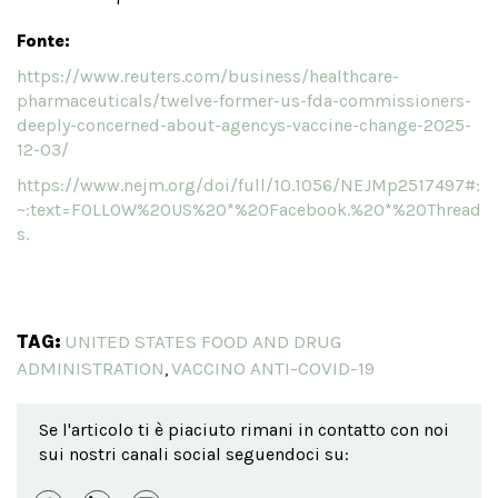
Fonte:
https://www.reuters.com/business/healthcare-
pharmaceuticals/twelve-former-us-fda-commissioners-
deeply-concerned-about-agencys-vaccine-change-2025-
12-03/
https://www.nejm.org/doi/full/10.1056/NEJMp2517497#:
~:text=FOLLOW%20US%20*%20Facebook.%20*%20Thread
s.
TAG:
UNITED STATES FOOD AND DRUG
ADMINISTRATION
VACCINO ANTI-COVID-19
,
Se l'articolo ti è piaciuto rimani in contatto con noi
sui nostri canali social seguendoci su: