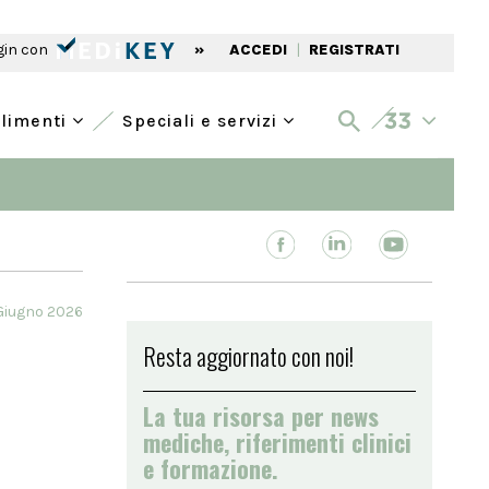
gin con
»
ACCEDI
|
REGISTRATI
alimenti
Speciali e servizi
Giugno 2026
Resta aggiornato con noi!
La tua risorsa per news
mediche, riferimenti clinici
e formazione.