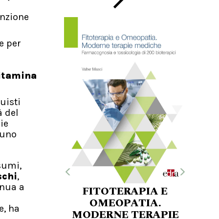
enzione
e per
itamina
uisti
à del
ie
 uno
sumi,
schi
,
inua a
FITOTERAPIA E
OMEOPATIA.
e, ha
MODERNE TERAPIE