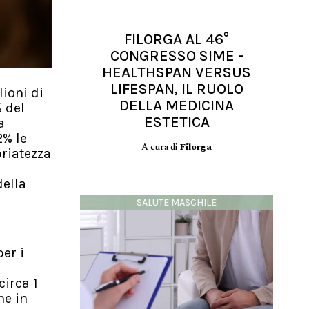
FILORGA AL 46°
CONGRESSO SIME -
HEALTHSPAN VERSUS
LIFESPAN, IL RUOLO
ioni di
DELLA MEDICINA
 del
ESTETICA
a
2% le
A cura di
Filorga
riatezza
della
SALUTE MASCHILE
er i
circa 1
ne in