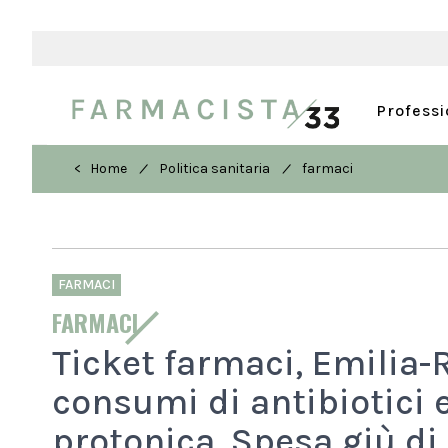
Profess
/
/
< Home
Politica sanitaria
farmaci
FARMACI
FARMACI
Ticket farmaci, Emilia
consumi di antibiotici 
protonica. Spesa giù di