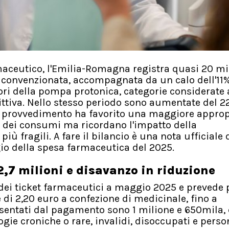
rmaceutico, l'Emilia-Romagna registra quasi 20 mil
 convenzionata, accompagnata da un calo dell'11%
tori della pompa protonica, categorie considerate 
ttiva. Nello stesso periodo sono aumentate del 2
il provvedimento ha favorito una maggiore approp
lo dei consumi ma ricordano l'impatto della
ù fragili. A fare il bilancio è una nota ufficiale 
gio della spesa farmaceutica del 2025.
2,7 milioni e disavanzo in riduzione
ei ticket farmaceutici a maggio 2025 e prevede p
di 2,20 euro a confezione di medicinale, fino a
esentati dal pagamento sono 1 milione e 650mila, 
logie croniche o rare, invalidi, disoccupati e perso