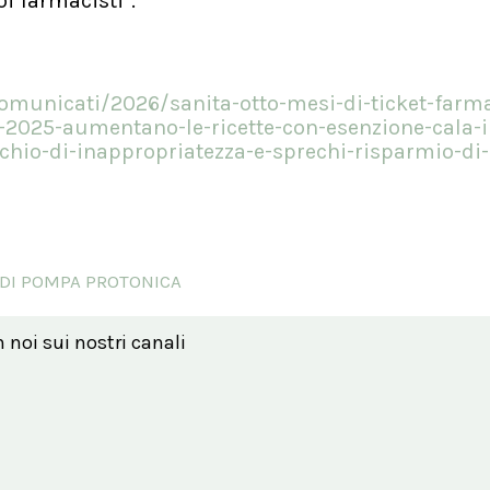
i farmacisti".
comunicati/2026/sanita-otto-mesi-di-ticket-farma
025-aumentano-le-ricette-con-esenzione-cala-i
chio-di-inappropriatezza-e-sprechi-risparmio-di
I DI POMPA PROTONICA
n noi sui nostri canali