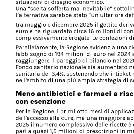
situazioni di disagio economico.
Una “scelta sofferta ma inevitabile” sottolin
l’alternativa sarebbe stato “un ulteriore d
tra maggio e dicembre 2025 il gettito deriva
euro e ha riguardato circa 16 milioni di con
complessivamente erogate. Le confezioni dis
Parallelamente, la Regione evidenzia una r
fabbisogno di 194 milioni di euro nel 2024 a
raggiungere il pareggio di bilancio nel 202
Fondo sanitario nazionale sia aumentato nel
sanitaria del 3,4%, sostenendo che il ticket
nell'ambito di una più ampia strategia di so
Meno antibiotici e farmaci a ris
con esenzione
Per la Regione, i primi otto mesi di applic
dell'accesso alle cure, ma una maggiore ap
2025 il numero complessivo delle ricette è 
pari a quasi 1,5 milioni di prescrizioni in