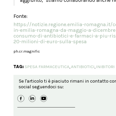
aggiunto, "stiamo collaborando anche no
Fonte:
https://notizie.regione.emilia-romagna.it/
in-emilia-romagna-da-maggio-a-dicembre-2
consumo-di-antibiotici-e-farmaci-a-piu-ris
20-milioni-di-euro-sulla-spesa
ph.cr.magnific
TAG:
SPESA FARMACEUTICA
ANTIBIOTICI
INIBITOR
,
,
Se l'articolo ti è piaciuto rimani in contatto co
social seguendoci su: