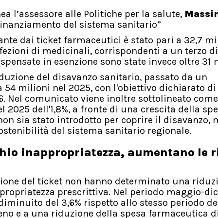
ea l’assessore alle Politiche per la salute,
Massi
efinanziamento del sistema sanitario”
nte dai ticket farmaceutici è stato pari a 32,7 mil
fezioni di medicinali, corrispondenti a un terzo di
pensate in esenzione sono state invece oltre 31 m
iduzione del disavanzo sanitario, passato da un
 54 milioni nel 2025, con l'obiettivo dichiarato di
6. Nel comunicato viene inoltre sottolineato come 
 2025 dell'1,8%, a fronte di una crescita della sp
 non sia stato introdotto per coprire il disavanzo,
stenibilità del sistema sanitario regionale.
chio inappropriatezza, aumentano le r
azione del ticket non hanno determinato una riduz
propriatezza prescrittiva. Nel periodo maggio-d
diminuito del 3,6% rispetto allo stesso periodo de
 meno e a una riduzione della spesa farmaceutica d