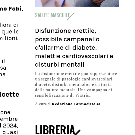
mo Fabi
,
SALUTE MASCHILE
ioni di
Disfunzione erettile,
 quelle
ilioni.
possibile campanello
d'allarme di diabete,
malattie cardiovascolari e
il
disturbi mentali
esa
La disfunzione erettile può rappresentare
 ma
un segnale di patologie cardiovascolari,
diabete, disturbi metabolici e criticità
della salute mentale. Una campagna di
icette
sensibilizzazione di Viatris...
A cura di
Redazione Farmacista33
ione
icembre
LIBRERIA
l 2024,
i quasi