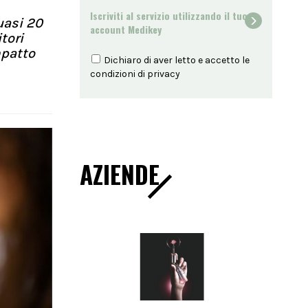
Iscriviti al servizio utilizzando il tuo
uasi 20
account Medikey
tori
mpatto
Dichiaro di aver letto e accetto le
condizioni di
privacy
AZIENDE