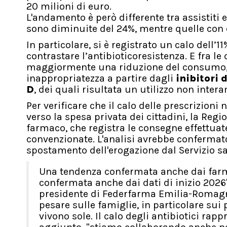
20 milioni di euro.
L'andamento è però differente tra assistiti e
sono diminuite del 24%, mentre quelle con
In particolare, si è registrato un calo dell’1
contrastare l’antibioticoresistenza. E fra le
maggiormente una riduzione del consumo, s
inappropriatezza a partire dagli
inibitori
D
, dei quali risultata un utilizzo non inter
Per verificare che il calo delle prescrizioni
verso la spesa privata dei cittadini, la Regi
farmaco, che registra le consegne effettuate
convenzionate. L'analisi avrebbe confermato
spostamento dell'erogazione dal Servizio san
Una tendenza confermata anche dai farma
confermata anche dai dati di inizio 2026
presidente di Federfarma Emilia-Romagna.
pesare sulle famiglie, in particolare sui 
vivono sole. Il calo degli antibiotici ra