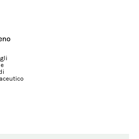
meno
gli
le
di
maceutico