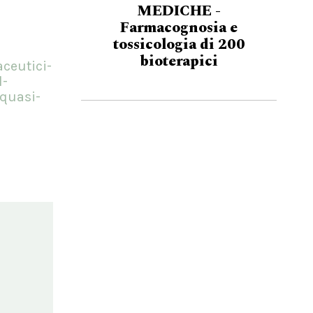
MEDICHE -
Farmacognosia e
tossicologia di 200
bioterapici
ceutici-
l-
-quasi-