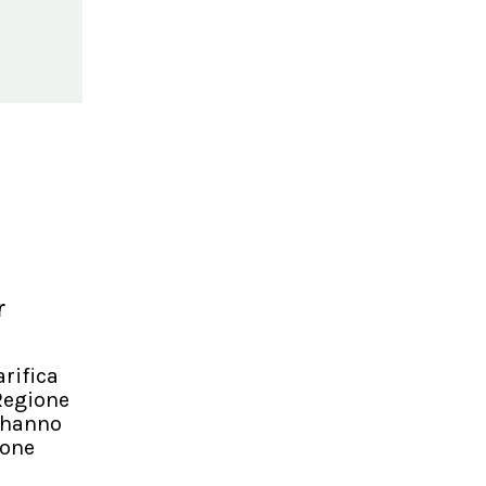
a
r
arifica
 Regione
e hanno
ione