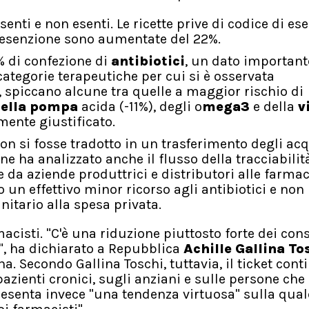
senti e non esenti. Le ricette prive di codice di es
 esenzione sono aumentate del 22%.
1% di confezione di
antibiotici
, un dato important
 categorie terapeutiche per cui si è osservata
piccano alcune tra quelle a maggior rischio di
 della pompa
acida (-11%), degli o
mega3
e della
v
amente giustificato.
 non si fosse tradotto in un trasferimento degli acq
one ha analizzato anche il flusso della tracciabilit
 da aziende produttrici e distributori alle farmac
 un effettivo minor ricorso agli antibiotici e non
itario alla spesa privata.
cisti. "C'è una riduzione piuttosto forte dei con
", ha dichiarato a Repubblica
Achille Gallina To
 Secondo Gallina Toschi, tuttavia, il ticket cont
pazienti cronici, sugli anziani e sulle persone che
ppresenta invece "una tendenza virtuosa" sulla qual