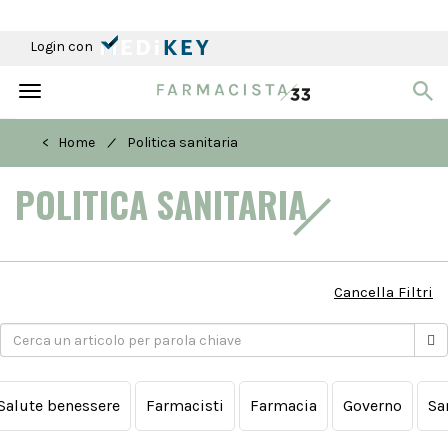
Login con
Toggle
navigation
/
< Home
Politica sanitaria
POLITICA SANITARIA
Cancella Filtri
Salute benessere
Farmacisti
Farmacia
Governo
Sa