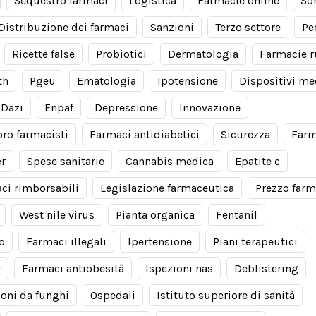
Sequestro farmaci
Logistica
Farmacie online
So
Distribuzione dei farmaci
Sanzioni
Terzo settore
Pe
Ricette false
Probiotici
Dermatologia
Farmacie r
th
Pgeu
Ematologia
Ipotensione
Dispositivi me
Dazi
Enpaf
Depressione
Innovazione
oro farmacisti
Farmaci antidiabetici
Sicurezza
Farm
er
Spese sanitarie
Cannabis medica
Epatite c
ci rimborsabili
Legislazione farmaceutica
Prezzo farm
West nile virus
Pianta organica
Fentanil
io
Farmaci illegali
Ipertensione
Piani terapeutici
r
Farmaci antiobesità
Ispezioni nas
Deblistering
ioni da funghi
Ospedali
Istituto superiore di sanità