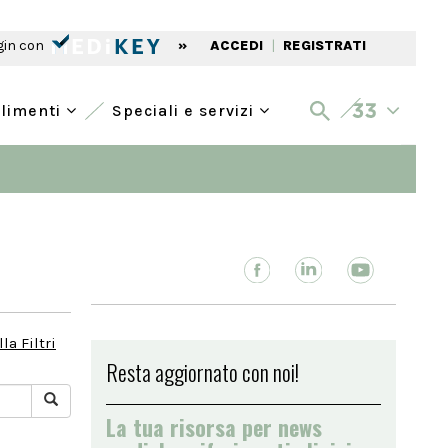
gin con
»
ACCEDI
|
REGISTRATI
alimenti
Speciali e servizi
la Filtri
Resta aggiornato con noi!
La tua risorsa per news