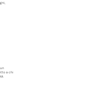
gni,
 un
etto a chi
AMA