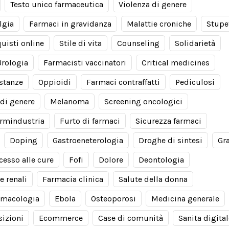
Testo unico farmaceutica
Violenza di genere
lgia
Farmaci in gravidanza
Malattie croniche
Stupe
uisti online
Stile di vita
Counseling
Solidarietà
Urologia
Farmacisti vaccinatori
Critical medicines
stanze
Oppioidi
Farmaci contraffatti
Pediculosi
di genere
Melanoma
Screening oncologici
rmindustria
Furto di farmaci
Sicurezza farmaci
Doping
Gastroeneterologia
Droghe di sintesi
Gr
cesso alle cure
Fofi
Dolore
Deontologia
e renali
Farmacia clinica
Salute della donna
rmacologia
Ebola
Osteoporosi
Medicina generale
izioni
Ecommerce
Case di comunità
Sanita digital