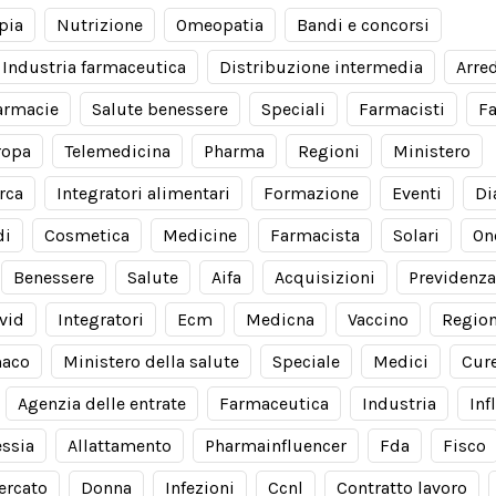
pia
Nutrizione
Omeopatia
Bandi e concorsi
Industria farmaceutica
Distribuzione intermedia
Arre
armacie
Salute benessere
Speciali
Farmacisti
F
ropa
Telemedicina
Pharma
Regioni
Ministero
rca
Integratori alimentari
Formazione
Eventi
Di
di
Cosmetica
Medicine
Farmacista
Solari
On
Benessere
Salute
Aifa
Acquisizioni
Previdenza
vid
Integratori
Ecm
Medicna
Vaccino
Regio
aco
Ministero della salute
Speciale
Medici
Cur
Agenzia delle entrate
Farmaceutica
Industria
Inf
essia
Allattamento
Pharmainfluencer
Fda
Fisco
ercato
Donna
Infezioni
Ccnl
Contratto lavoro