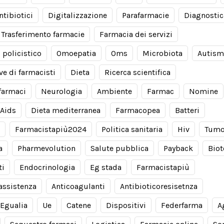
ntibiotici
Digitalizzazione
Parafarmacie
Diagnostic
Trasferimento farmacie
Farmacia dei servizi
 policistico
Omoepatia
Oms
Microbiota
Autis
ve di farmacisti
Dieta
Ricerca scientifica
farmaci
Neurologia
Ambiente
Farmac
Nomine
Aids
Dieta mediterranea
Farmacopea
Batteri
Farmacistapiù2024
Politica sanitaria
Hiv
Tumo
a
Pharmevolution
Salute pubblica
Payback
Biot
ti
Endocrinologia
Eg stada
Farmacistapiù
 assistenza
Anticoagulanti
Antibioticoresisetnza
Egualia
Ue
Catene
Dispositivi
Federfarma
A