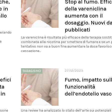
che,
Stop al fumo. Effi
e in
della vareniclina
llo
aumenta con il
dosaggio. Nuovi da
pubblicati
uperando
La vareniclina è risultata più efficace della terapia sosti
a
combinata alla nicotina per smettere di fumare e se un
tentativo non va a buon fine aumentare la dose favorisc
cessazione...
27/12/2023
TABAGISMO
efici
Fumo, impatto sul
ta
funzionalità
 in
dell’endotelio vasc
rsone
Una review ha analizzato lo stato dell’arte sui potenziali 