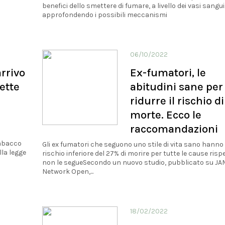
benefici dello smettere di fumare, a livello dei vasi sangui
approfondendo i possibili meccanismi
06/10/2022
arrivo
Ex-fumatori, le
rette
abitudini sane per
e
ridurre il rischio di
morte. Ecco le
raccomandazioni
tabacco
Gli ex fumatori che seguono uno stile di vita sano hanno
la legge
rischio inferiore del 27% di morire per tutte le cause risp
non le segueSecondo un nuovo studio, pubblicato su J
Network Open,...
18/02/2022