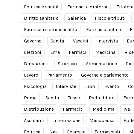
Politica e sanità
Farmaci e dintorni
Fitotera
Diritto sanitario
Galenica
Fisco e tributi
Farmacia e omnicanalità
Farmacia online
F
Governo
Sanità
Vaccini
Intervista
Eu
Elezioni
Ema
Farmaci
Medicina
Rice
Dimagranti
Stomaco
Alimentazione
Pie
Lavoro
Parlamento
Governo e parlamento
Psicologia
Interviste
Libri
Evento
Co
Roma
Sanita
Tosse
Raffreddore
Farm
Distribuzione
Farmaciti
Medicima
Iva
Assofarm
Integrazione
Menopausa
Epil
Politica
Nas
Cosmesi
Farmascisti
M