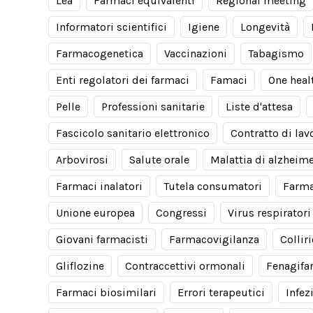
Lea
Farmaci equivalenti
Regional meeting
Informatori scientifici
Igiene
Longevità
Farmacogenetica
Vaccinazioni
Tabagismo
Enti regolatori dei farmaci
Famaci
One heal
Pelle
Professioni sanitarie
Liste d'attesa
Fascicolo sanitario elettronico
Contratto di lav
Arbovirosi
Salute orale
Malattia di alzheim
Farmaci inalatori
Tutela consumatori
Farma
Unione europea
Congressi
Virus respiratori
Giovani farmacisti
Farmacovigilanza
Collir
Gliflozine
Contraccettivi ormonali
Fenagifa
Farmaci biosimilari
Errori terapeutici
Infez