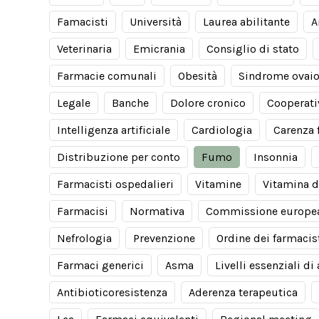
Famacisti
Università
Laurea abilitante
A
Veterinaria
Emicrania
Consiglio di stato
Farmacie comunali
Obesità
Sindrome ovaio
Legale
Banche
Dolore cronico
Cooperati
Intelligenza artificiale
Cardiologia
Carenza 
Distribuzione per conto
Fumo
Insonnia
Farmacisti ospedalieri
Vitamine
Vitamina d
Farmacisi
Normativa
Commissione europe
Nefrologia
Prevenzione
Ordine dei farmacis
Farmaci generici
Asma
Livelli essenziali di
Antibioticoresistenza
Aderenza terapeutica