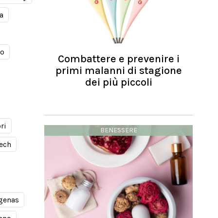
a
mo
Combattere e prevenire i
primi malanni di stagione
dei più piccoli
ri
BENESSERE
ech
genas