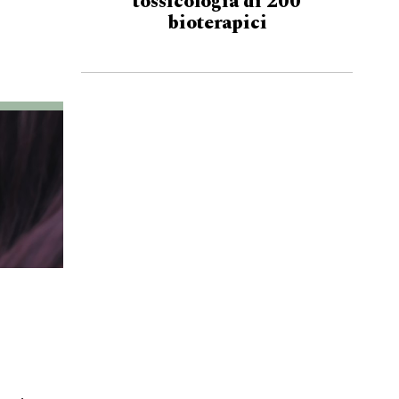
tossicologia di 200
bioterapici