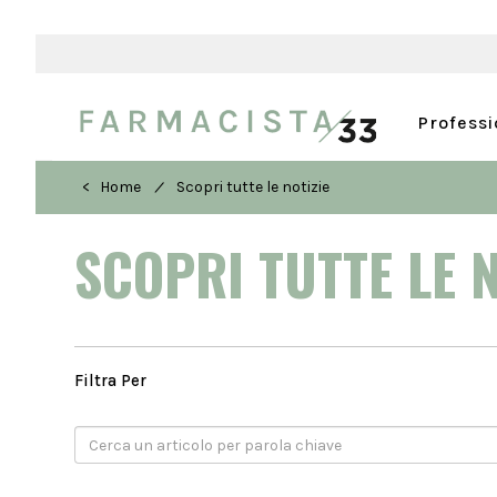
Profess
/
< Home
Scopri tutte le notizie
SCOPRI TUTTE LE 
Filtra Per