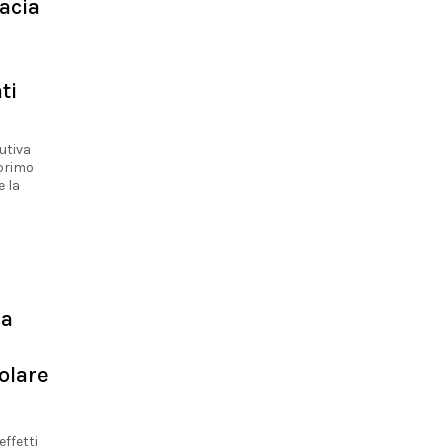
cacia
ti
tutiva
 primo
e la
la
olare
effetti