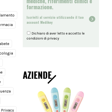
mediche, riferimenti clinici e
formazione.
damento
Iscriviti al servizio utilizzando il tuo
account Medikey
armacia
Dichiaro di aver letto e accetto le
condizioni di
privacy
abete
cologia
AZIENDE
ne
e
luenza
Privacy