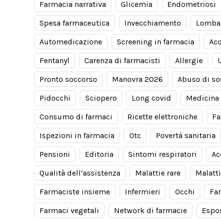
Farmacia narrativa
Glicemia
Endometriosi
Spesa farmaceutica
Invecchiamento
Lomba
Automedicazione
Screening in farmacia
Acq
Fentanyl
Carenza di farmacisti
Allergie
Pronto soccorso
Manovra 2026
Abuso di so
Pidocchi
Sciopero
Long covid
Medicina 
Consumo di farmaci
Ricette elettroniche
Fa
Ispezioni in farmacia
Otc
Povertà sanitaria
Pensioni
Editoria
Sintomi respiratori
Ac
Qualità dell’assistenza
Malattie rare
Malatti
Farmaciste insieme
Infermieri
Occhi
Fa
Farmaci vegetali
Network di farmacie
Espos