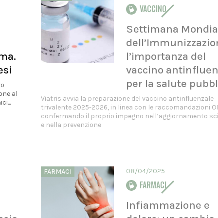
VACCINO
Settimana Mondia
dell’Immunizzazio
rma.
l’importanza del
esi
vaccino antinfluen
per la salute pubbl
ro
one al
Viatris avvia la preparazione del vaccino antinfluenzale
i...
trivalente 2025-2026, in linea con le raccomandazioni 
confermando il proprio impegno nell’aggiornamento sci
e nella prevenzione
08/04/2025
FARMACI
FARMACI
Infiammazione e