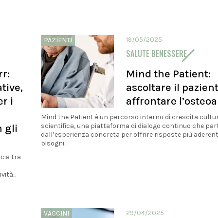
19/05/2025
PAZIENTI
SALUTE BENESSERE
r:
Mind the Patient:
tive,
ascoltare il pazien
r i
affrontare l’osteoa
.
Mind the Patient è un percorso interno di crescita cultur
 gli
scientifica, una piattaforma di dialogo continuo che par
dall’esperienza concreta per offrire risposte più aderenti
bisogni...
cia tra
ità...
29/04/2025
VACCINI