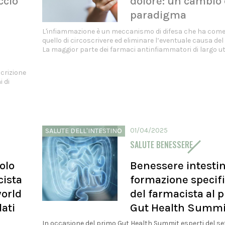
ccio
dolore: un cambio 
paradigma
L'infiammazione è un meccanismo di difesa che ha com
quello di circoscrivere ed eliminare l’eventuale causa de
La maggior parte dei farmaci antinfiammatori di largo util
crizione
 di
01/04/2025
SALUTE DELL'INTESTINO
SALUTE BENESSERE
olo
Benessere intestin
cista
formazione specif
world
del farmacista al 
dati
Gut Health Summi
In occasione del primo Gut Health Summit esperti del se