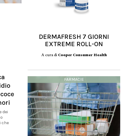
DERMAFRESH 7 GIORNI
EXTREME ROLL-ON
A cura di
Cooper Consumer Health
ca
FARMACIE
idio
ecoce
nori
 dei
lo
i che