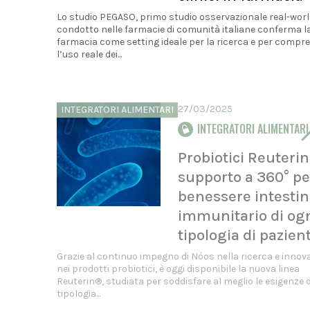
Lo studio PEGASO, primo studio osservazionale real-wor
condotto nelle farmacie di comunità italiane conferma l
farmacia come setting ideale per la ricerca e per compr
l’uso reale dei...
27/03/2025
INTEGRATORI ALIMENTARI
INTEGRATORI ALIMENTARI
Probiotici Reuteri
supporto a 360° per
benessere intestin
immunitario di og
tipologia di pazien
Grazie al continuo impegno di Nóos nella ricerca e innov
nei prodotti probiotici, è oggi disponibile la nuova linea
Reuterin®, studiata per soddisfare al meglio le esigenze d
tipologia...