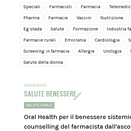
Speciali
Farmacisti
Farmacia
Telemedic
Pharma
Farmacie
Vaccini
Nutrizione
Eg stada
Salute
Formazione
Industria f
Farmacie rurali
Emicrania
Cardiologia
S
Screening in farmacia
Allergie
Urologia
Salute della donna
24/06/2025
SALUTE BENESSERE
SALUTE ORALE
Oral Health per il benessere sistemi
counselling del farmacista dall’asco