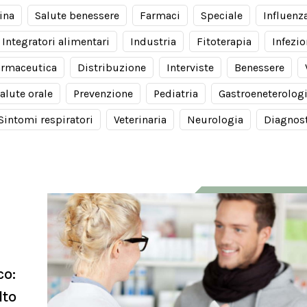
ina
Salute benessere
Farmaci
Speciale
Influenz
Integratori alimentari
Industria
Fitoterapia
Infezio
armaceutica
Distribuzione
Interviste
Benessere
alute orale
Prevenzione
Pediatria
Gastroeneterolog
Sintomi respiratori
Veterinaria
Neurologia
Diagnos
co:
lto