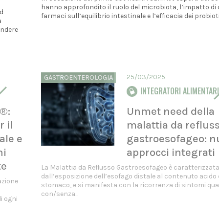
hanno approfondito il ruolo del microbiota, l’impatto di 
ld
farmaci sull’equilibrio intestinale e l’efficacia dei probiotici
a
endere
25/03/2025
GASTROENTEROLOGIA
INTEGRATORI ALIMENTARI
n®:
Unmet need della
 il
malattia da reflus
ale e
gastroesofageo: n
ni
approcci integrati
te
La Malattia da Reflusso Gastroesofageo è caratterizzat
dall’esposizione dell’esofago distale al contenuto acido 
azione
stomaco, e si manifesta con la ricorrenza di sintomi qual
con/senza...
i ogni