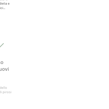
dieta e
....
so
uovi
a
dello
i pirosi