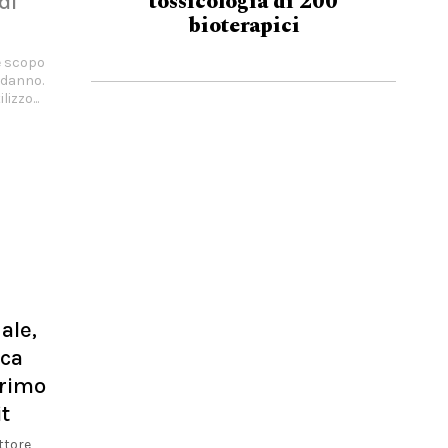
tossicologia di 200
di
bioterapici
e scopo
l danno.
izzo...
ale,
ica
primo
t
ttore