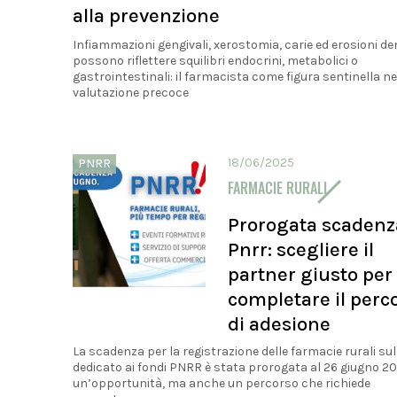
alla prevenzione
Infiammazioni gengivali, xerostomia, carie ed erosioni de
possono riflettere squilibri endocrini, metabolici o
gastrointestinali: il farmacista come figura sentinella ne
valutazione precoce
18/06/2025
PNRR
FARMACIE RURALI
Prorogata scadenz
Pnrr: scegliere il
partner giusto per
completare il perc
di adesione
La scadenza per la registrazione delle farmacie rurali sul
dedicato ai fondi PNRR è stata prorogata al 26 giugno 20
un’opportunità, ma anche un percorso che richiede