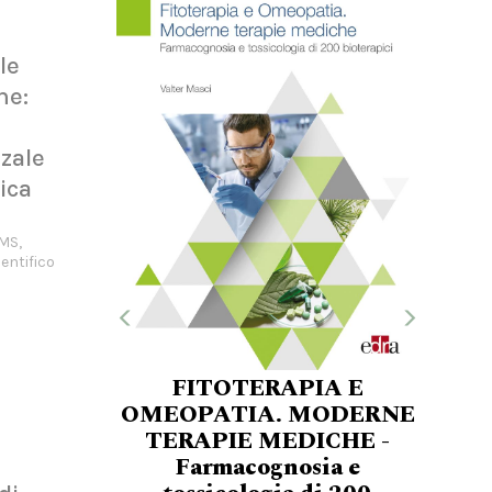
le
ne:
zale
ica
OMS,
entifico
FITOTERAPIA E
OMEOPATIA. MODERNE
TERAPIE MEDICHE -
Farmacognosia e