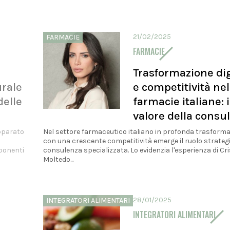
21/02/2025
FARMACIE
FARMACIE
Trasformazione dig
urale
e competitività nel
delle
farmacie italiane: i
valore della consu
Apparato
Nel settore farmaceutico italiano in profonda trasforma
con una crescente competitività emerge il ruolo strategi
ponenti
consulenza specializzata. Lo evidenzia l'esperienza di Cr
Moltedo...
28/01/2025
INTEGRATORI ALIMENTARI
INTEGRATORI ALIMENTARI