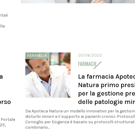
ntali
lla
05/06/2025
FARMACIA
FARMACIE
a
La farmacia Apote
Natura primo pres
per la gestione pr
orso
delle patologie mi
Da Apoteca Natura un modello innovativo per la gestione
disturbi minori e il supporto ai pazienti cronici: Protocol
 Portale
Consiglio per Esigenza è basato su protocolli strutturat
25,
combinano...