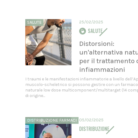
25/02/2025
SALUTE
SALUTE
Distorsioni:
un'alternativa nat
per il trattamento 
infiammazioni
I traumi e le manifestazioni infiammatorie a livello dell’
muscolo-scheletrico si possono gestire con un farmaco
naturale low dose multicomponent/multitarget (14 com
di origine...
05/02/2025
DISTRIBUZIONE FARMACI
DISTRIBUZIONE