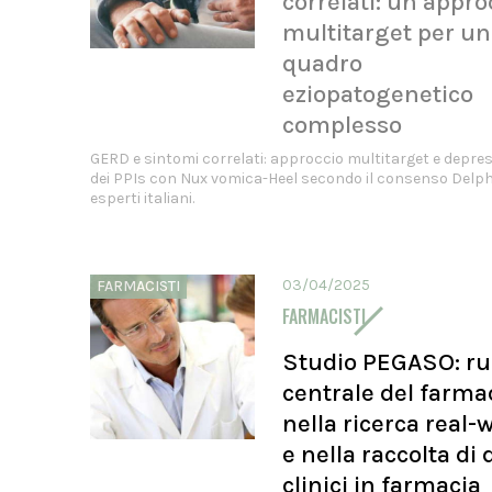
correlati: un appro
multitarget per un
quadro
eziopatogenetico
complesso
GERD e sintomi correlati: approccio multitarget e depres
dei PPIs con Nux vomica-Heel secondo il consenso Delphi
esperti italiani.
03/04/2025
FARMACISTI
FARMACISTI
Studio PEGASO: ru
centrale del farma
nella ricerca real-
e nella raccolta di 
clinici in farmacia