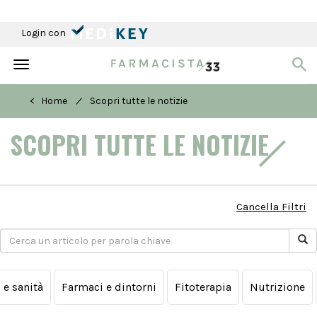
Login con
Toggle
navigation
/
< Home
Scopri tutte le notizie
SCOPRI TUTTE LE NOTIZIE
Cancella Filtri
a e sanità
Farmaci e dintorni
Fitoterapia
Nutrizione