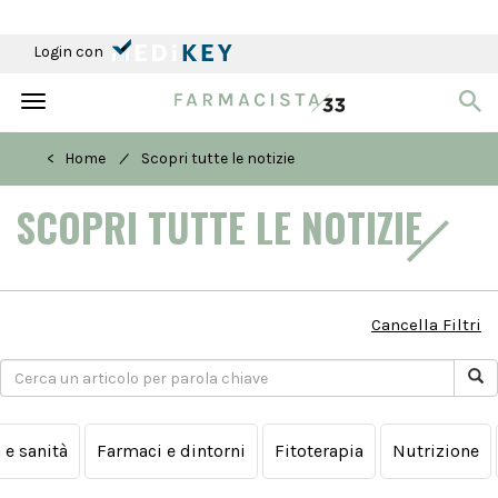
Login con
Toggle
navigation
/
< Home
Scopri tutte le notizie
SCOPRI TUTTE LE NOTIZIE
Cancella Filtri
a e sanità
Farmaci e dintorni
Fitoterapia
Nutrizione