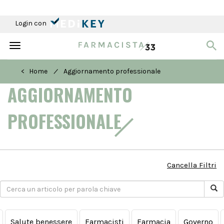
Login con
Toggle
navigation
/
< Home
Aggiornamento professionale
AGGIORNAMENTO
PROFESSIONALE
Cancella Filtri
Salute benessere
Farmacisti
Farmacia
Governo