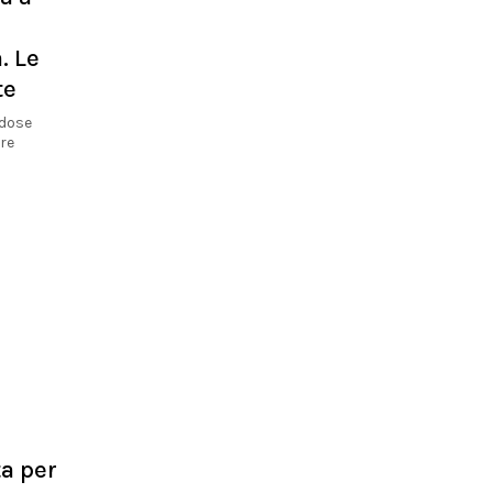
. Le
te
 dose
are
a per