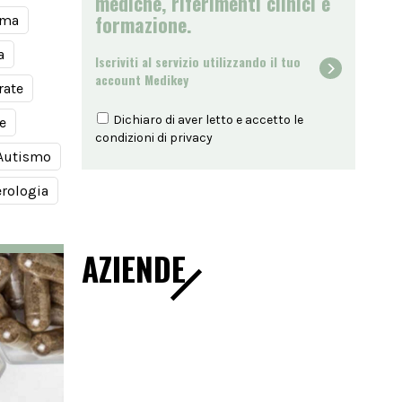
mediche, riferimenti clinici e
formazione.
ma
a
Iscriviti al servizio utilizzando il tuo
account Medikey
rate
Dichiaro di aver letto e accetto le
e
condizioni di
privacy
Autismo
erologia
AZIENDE