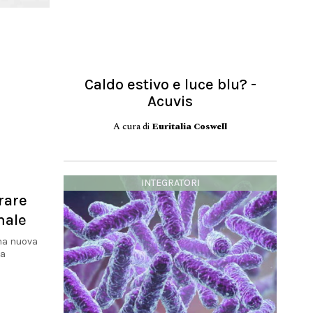
Caldo estivo e luce blu? -
Acuvis
A cura di
Euritalia Coswell
INTEGRATORI
rare
nale
una nuova
ca