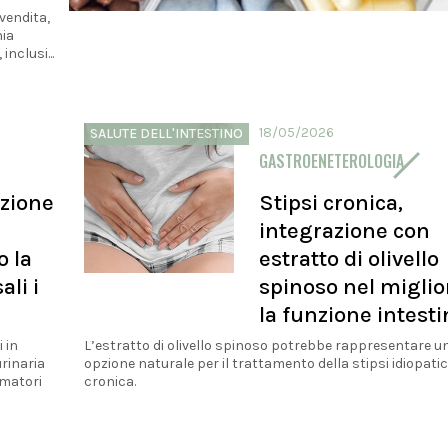
 vendita,
nia
nclusi...
18/05/2026
SALUTE DELL'INTESTINO
GASTROENETEROLOGIA
nzione
Stipsi cronica,
integrazione con
o la
estratto di olivello
ali i
spinoso nel miglio
la funzione intesti
 in
L’estratto di olivello spinoso potrebbe rappresentare 
urinaria
opzione naturale per il trattamento della stipsi idiopati
umatori
cronica.