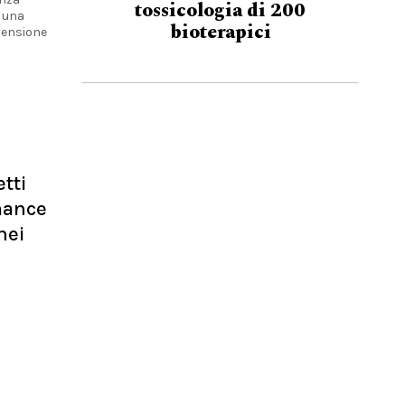
tossicologia di 200
, una
bioterapici
tensione
tti
mance
nei