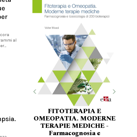
ue
per
ncora
grammi al
r...
FITOTERAPIA E
OMEOPATIA. MODERNE
mpsia.
TERAPIE MEDICHE -
Farmacognosia e
anza