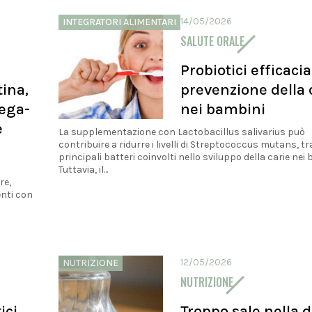
14/05/2026
INTEGRATORI ALIMENTARI
SALUTE ORALE
Probiotici efficacia
tina,
prevenzione della 
mega-
nei bambini
e
La supplementazione con Lactobacillus salivarius può
contribuire a ridurre i livelli di Streptococcus mutans, tra
principali batteri coinvolti nello sviluppo della carie nei
Tuttavia, il...
re,
enti con
12/05/2026
NUTRIZIONE
NUTRIZIONE
ici,
Troppo sale nella d