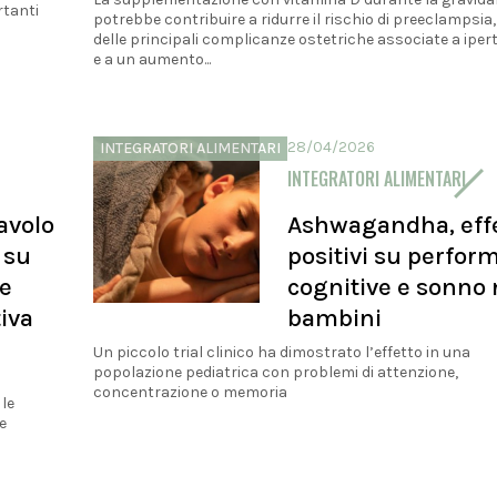
rtanti
potrebbe contribuire a ridurre il rischio di preeclampsia
delle principali complicanze ostetriche associate a iper
e a un aumento...
28/04/2026
INTEGRATORI ALIMENTARI
INTEGRATORI ALIMENTARI
Tavolo
Ashwagandha, effe
 su
positivi su perfor
 e
cognitive e sonno 
tiva
bambini
Un piccolo trial clinico ha dimostrato l’effetto in una
popolazione pediatrica con problemi di attenzione,
concentrazione o memoria
 le
e