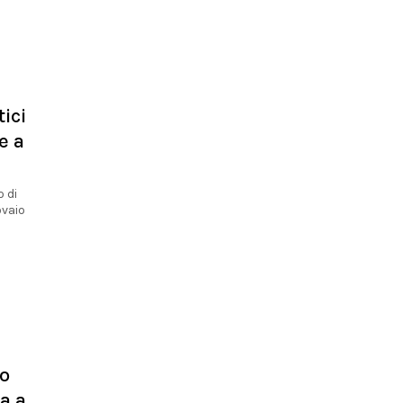
tici
e a
o di
ovaio
mo
a a