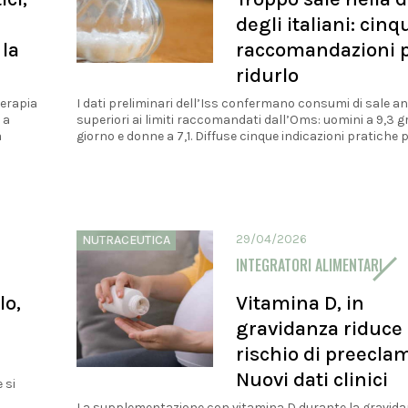
degli italiani: cinq
la
raccomandazioni 
ridurlo
terapia
I dati preliminari dell’Iss confermano consumi di sale a
 a
superiori ai limiti raccomandati dall’Oms: uomini a 9,3 
a
giorno e donne a 7,1. Diffuse cinque indicazioni pratiche pe
29/04/2026
NUTRACEUTICA
INTEGRATORI ALIMENTARI
lo,
Vitamina D, in
gravidanza riduce
rischio di preecla
Nuovi dati clinici
 si
l
La supplementazione con vitamina D durante la gravid