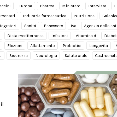
accini
Europa
Pharma
Ministero
Intervista
E
limentari
Industria farmaceutica
Nutrizione
Galenic
tegratori
Sanità
Benessere
Iva
Agenzia delle ent
Dieta mediterranea
Infezioni
Vitamina d
Diabet
Elezioni
Allattamento
Probiotici
Longevità
o
Sicurezza
Neurologia
Salute orale
Gastroenet
il