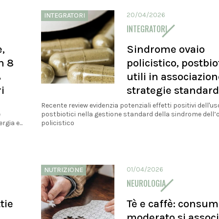
20/04/2026
INTEGRATORI
INTEGRATORI
,
Sindrome ovaio
n 8
policistico, postbio
%
utili in associazion
i
strategie standard
i
Recente review evidenzia potenziali effetti positivi dell'us
e
postbiotici nella gestione standard della sindrome dell’
gia e...
policistico
01/04/2026
NUTRIZIONE
NEUROLOGIA
tie
Tè e caffè: consu
moderato si associ