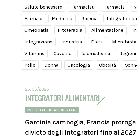
Salute benessere
Farmacisti
Farmacia
V
Farmaci
Medicina
Ricerca
Integratori a
Omeopatia
Fitoterapia
Alimentazione
In
Integrazione
Industria
Dieta
Microbiota
Vitamine
Governo
Telemedicina
Regioni
Pelle
Donna
Oncologia
Obesità
Sonn
26/05/2026
INTEGRATORI ALIMENTARI
INTEGRATORI ALIMENTARI
Garcinia cambogia, Francia proroga 
divieto degli integratori fino al 2027